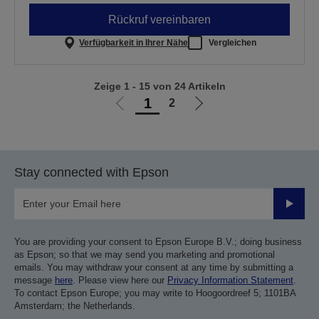
Rückruf vereinbaren
Verfügbarkeit in Ihrer Nähe
Vergleichen
Zeige 1 - 15 von 24 Artikeln
1
2
Zur
Zur
vorherigen
nächsten
Seite
Seite
Stay connected with Epson
Submit
You are providing your consent to Epson Europe B.V.; doing business
as Epson; so that we may send you marketing and promotional
emails. You may withdraw your consent at any time by submitting a
message
here
. Please view here our
Privacy Information Statement
.
To contact Epson Europe; you may write to Hoogoordreef 5; 1101BA
Amsterdam; the Netherlands.