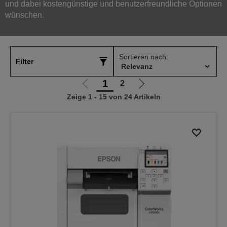
und dabei kostengünstige und benutzerfreundliche Optionen
wünschen.
Sortieren nach:
Filter
1
2
Zur
Zur
Zeige 1 - 15 von 24 Artikeln
vorherigen
nächsten
Seite
Seite