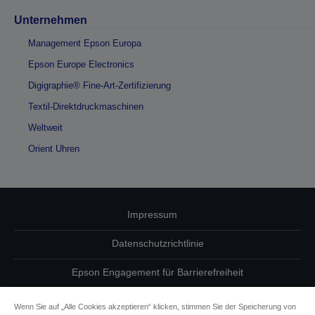
Unternehmen
Management Epson Europa
Epson Europe Electronics
Digigraphie® Fine-Art-Zertifizierung
Textil-Direktdruckmaschinen
Weltweit
Orient Uhren
Impressum
Datenschutzrichtlinie
Epson Engagement für Barrierefreiheit
Einhaltung der EU-Datenverordnung
Wenn Sie auf „Alle Cookies akzeptieren“ klicken, stimmen Sie der Speicherung von